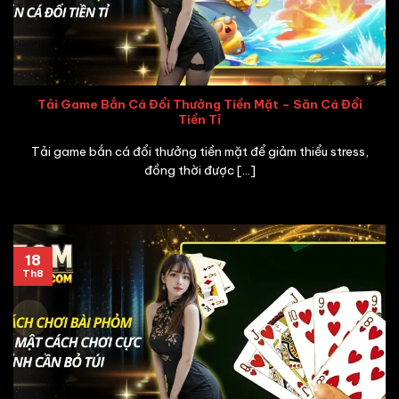
Tải Game Bắn Cá Đổi Thưởng Tiền Mặt – Săn Cá Đổi
Tiền Tỉ
Tải game bắn cá đổi thưởng tiền mặt để giảm thiểu stress,
đồng thời được [...]
18
Th8