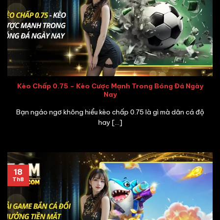
Kèo Chấp 0.75 – Kèo Cược Mạnh Trong Bóng Đá Ngày
Nay
Bạn ngáo ngơ không hiểu kèo chấp 0.75 là gì mà dân cá độ
hay [...]
18
Th8