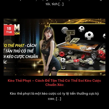
tôi, tích [...]
18
Th8
Kèo Thẻ Phạt – Cách Để Tân Thủ Có Thể Soi Kèo Cược
Chuẩn Xác
Kèo thẻ phạt là một kèo cược có ty lệ tiền thưởng cực kỳ
cao, [...]