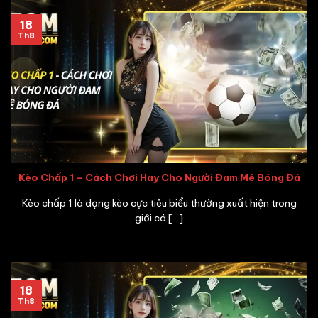
18
Th8
Kèo Chấp 1 – Cách Chơi Hay Cho Người Đam Mê Bóng Đá
Kèo chấp 1 là dạng kèo cực tiêu biểu thường xuất hiện trong
giới cá [...]
18
Th8