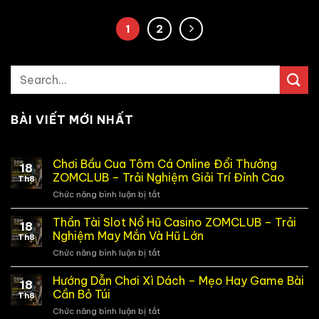
1
2
BÀI VIẾT MỚI NHẤT
Chơi Bầu Cua Tôm Cá Online Đổi Thưởng
18
ZOMCLUB – Trải Nghiệm Giải Trí Đỉnh Cao
Th8
Chức năng bình luận bị tắt
ở
Chơi
Bầu
Thần Tài Slot Nổ Hũ Casino ZOMCLUB – Trải
18
Cua
Nghiệm May Mắn Và Hũ Lớn
Th8
Tôm
Chức năng bình luận bị tắt
ở
Cá
Thần
Online
Tài
Hướng Dẫn Chơi Xì Dách – Mẹo Hay Game Bài
Đổi
18
Slot
Thưởng
Cần Bỏ Túi
Th8
Nổ
ZOMCLUB
Chức năng bình luận bị tắt
ở
Hũ
–