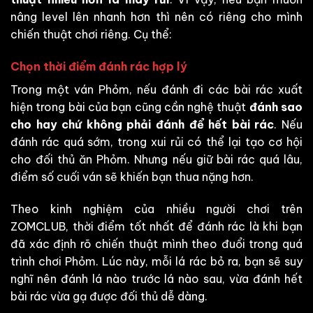
nâng level lên nhanh hơn thì nên có riêng cho mình
chiến thuật chơi riêng. Cụ thể:
Chọn thời điểm đánh rác hợp lý
Trong một ván Phỏm, nếu đánh đi các bài rác xuất
hiện trong bài của bạn cũng cần nghệ thuật
đánh sao
cho hay chứ không phải đánh để hết bài rác
. Nếu
đánh rác quá sớm, trong xui rủi có thể lại tạo cơ hội
cho đối thủ ăn Phỏm. Nhưng nếu giữ bài rác quá lâu,
điểm số cuối ván sẽ khiến bạn thua nặng hơn.
Theo kinh nghiệm của nhiều người chơi trên
ZOMCLUB, thời điểm tốt nhất để đánh rác là khi bạn
đã xác định rõ chiến thuật mình theo đuổi trong quá
trình chơi Phỏm. Lúc này, mỗi lá rác bỏ ra, bạn sẽ suy
nghĩ nên đánh lá nào trước lá nào sau, vừa đánh hết
bài rác vừa gạ được đối thủ dễ dàng.