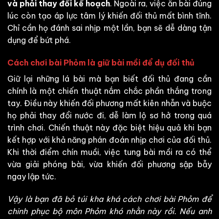
và phải thay đổi kế hoạch
. Ngoài ra, việc ăn bài đúng
lúc còn tạo áp lực tâm lý khiến đối thủ mất bình tĩnh.
Chỉ cần họ đánh sai nhịp một lần, bạn sẽ dễ dàng tận
dụng để bứt phá.
Cách chơi bài Phỏm là giữ bài mồi để dụ đối thủ
Giữ lại những lá bài mà bạn biết đối thủ đang cần
chính là một chiến thuật nắm chắc phần thắng trong
tay. Điều này khiến đối phương mất kiên nhẫn và buộc
họ phải thay đổi nước đi, dễ làm lộ sơ hở trong quá
trình chơi. Chiến thuật này đặc biệt hiệu quả khi bạn
kết hợp với khả năng phán đoán nhịp chơi của đối thủ.
Khi thời điểm chín muồi, việc tung bài mồi ra có thể
vừa giải phóng bài, vừa khiến đối phương sập bẫy
ngay lập tức.
Vậy là bạn đã bỏ túi kha khá cách chơi bài Phỏm để
chinh phục bộ môn Phỏm khó nhằn này rồi. Nếu anh