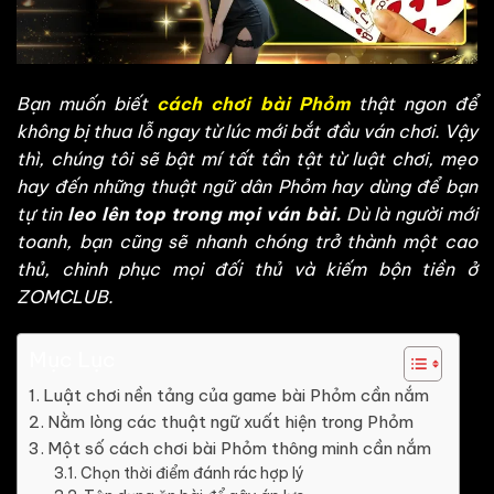
Bạn muốn biết
cách chơi bài Phỏm
thật ngon để
không bị thua lỗ ngay từ lúc mới bắt đầu ván chơi. Vậy
thì, chúng tôi sẽ bật mí tất tần tật từ luật chơi, mẹo
hay đến những thuật ngữ dân Phỏm hay dùng để bạn
tự tin
leo lên top trong mọi ván bài.
Dù là người mới
toanh, bạn cũng sẽ nhanh chóng trở thành một cao
thủ, chinh phục mọi đối thủ và kiếm bộn tiền ở
ZOMCLUB.
Mục Lục
Luật chơi nền tảng của game bài Phỏm cần nắm
Nằm lòng các thuật ngữ xuất hiện trong Phỏm
Một số cách chơi bài Phỏm thông minh cần nắm
Chọn thời điểm đánh rác hợp lý