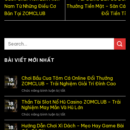
Nam Từ Những Điều Cơ
Thưởng Tiền Mặt – Săn Cá
Bản Tại ZOMCLUB
Đổi Tiền Tỉ
BÀI VIẾT MỚI NHẤT
Chơi Bầu Cua Tôm Cá Online Đổi Thưởng
18
ZOMCLUB – Trải Nghiệm Giải Trí Đỉnh Cao
Th8
Chức năng bình luận bị tắt
ở
Chơi
Bầu
Thần Tài Slot Nổ Hũ Casino ZOMCLUB – Trải
18
Cua
Nghiệm May Mắn Và Hũ Lớn
Th8
Tôm
Chức năng bình luận bị tắt
ở
Cá
Thần
Online
Tài
Hướng Dẫn Chơi Xì Dách – Mẹo Hay Game Bài
Đổi
18
Slot
Thưởng