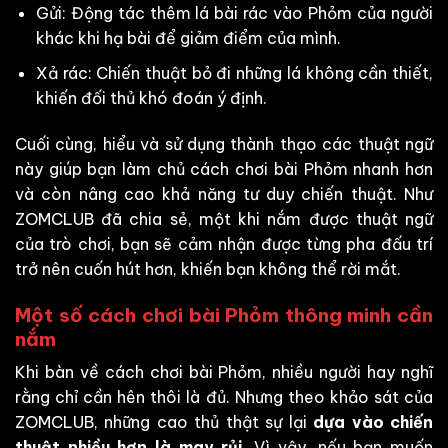
Gửi: Động tác thêm lá bài rác vào Phỏm của người
khác khi hạ bài để giảm điểm của mình.
Xả rác: Chiến thuật bỏ đi những lá không cần thiết,
khiến đối thủ khó đoán ý định.
Cuối cùng, hiểu và sử dụng thành thạo các thuật ngữ
này giúp bạn làm chủ cách chơi bài Phỏm nhanh hơn
và còn nâng cao khả năng tư duy chiến thuật. Như
ZOMCLUB đã chia sẻ, một khi nắm được thuật ngữ
của trò chơi, bạn sẽ cảm nhận được từng pha đấu trí
trở nên cuốn hút hơn, khiến bạn không thể rời mắt.
Một số cách chơi bài Phỏm thông minh cần
nắm
Khi bàn về cách chơi bài Phỏm, nhiều người hay nghĩ
rằng chỉ cần hên thôi là đủ. Nhưng theo khảo sát của
ZOMCLUB, những cao thủ thật sự lại
dựa vào chiến
thuật nhiều hơn là may rủi
. Vì vậy, nếu bạn muốn