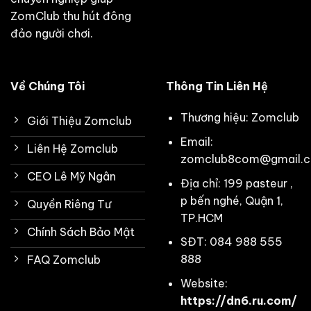
ZomClub thu hút đông
đảo người chơi.
Về Chúng Tôi
Thông Tin Liên Hệ
Thương hiệu: Zomclub
Giới Thiệu Zomclub
Email:
Liên Hệ Zomclub
zomclub8com@gmail.
CEO Lê Mỹ Ngân
Địa chỉ: 199 pasteur ,
p bến nghé, Quận 1,
Quyền Riêng Tư
TP.HCM
Chính Sách Bảo Mật
SĐT: 084 988 555
888
FAQ Zomclub
Website:
https://dn6.ru.com/