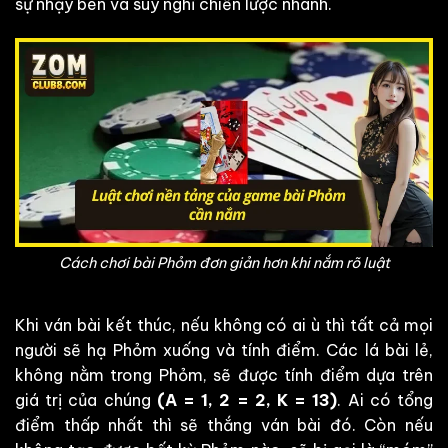
sự nhạy bén và suy nghĩ chiến lược nhanh.
Cách chơi bài Phỏm đơn giản hơn khi nắm rõ luật
Khi ván bài kết thúc, nếu không có ai ù thì tất cả mọi
người sẽ hạ Phỏm xuống và tính điểm. Các lá bài lẻ,
không nằm trong Phỏm, sẽ được tính điểm dựa trên
giá trị của chúng
(A = 1, 2 = 2, K = 13)
. Ai có tổng
điểm thấp nhất thì sẽ thắng ván bài đó. Còn nếu