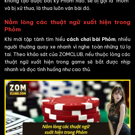
không tạo được bất kỳ Phỏm nào, sẽ bị gọi là “móm”
và bị xử thua, là thua luôn ván bài đó.
Nằm lòng các thuật ngữ xuất hiện trong
Phỏm
Khi mới tập tành tìm hiểu
cách chơi bài Phỏm
, nhiều
người thường quay xe nhanh vì nghe toàn những từ lạ
tai. Theo khảo sát của ZOMCLUB, nếu thuộc lòng các
thuật ngữ xuất hiện trong game sẽ bắt được nhịp
nhanh và đọc tình huống như cao thủ.