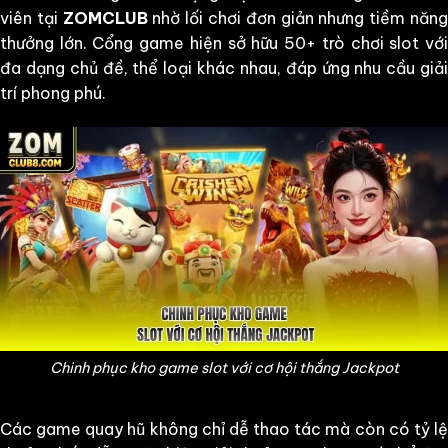
viên tại
ZOMCLUB
nhờ lối chơi đơn giản nhưng tiềm năn
thưởng lớn. Cổng game hiện sở hữu 50+ trò chơi slot với
đa dạng chủ đề, thể loại khác nhau, đáp ứng nhu cầu giải
trí phong phú.
Chinh phục kho game slot với cơ hội thắng Jackpot
Các game quay hũ không chỉ dễ thao tác mà còn có tỷ lệ