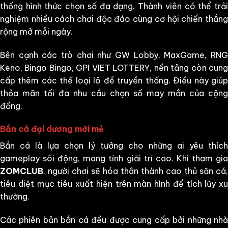
thống hình thức chọn số đa dạng. Thành viên có thể trải
nghiệm nhiều cách chơi độc đáo cùng cơ hội chiến thắng
rộng mở mỗi ngày.
Bên cạnh các trò chơi như GW Lobby, MaxGame, RNG
Keno, Bingo Bingo, GPI VIET LOTTERY, nền tảng còn cung
cấp thêm các thể loại lô đề truyền thống. Điều này giúp
thỏa mãn tối đa nhu cầu chọn số may mắn của cộng
đồng.
Bắn cá đại dương mới mẻ
Bắn cá là lựa chọn lý tưởng cho những ai yêu thích
gameplay sôi động, mang tính giải trí cao. Khi tham gia
ZOMCLUB
, người chơi sẽ hóa thân thành cao thủ săn cá,
tiêu diệt mục tiêu xuất hiện trên màn hình để tích lũy xu
thưởng.
Các phiên bản bắn cá đều được cung cấp bởi những nhà