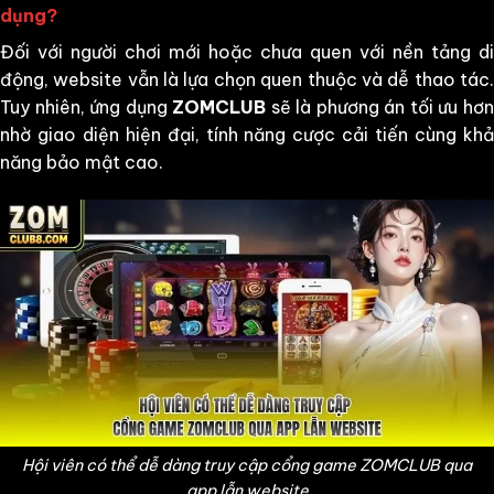
dụng?
Đối với người chơi mới hoặc chưa quen với nền tảng di
động, website vẫn là lựa chọn quen thuộc và dễ thao tác.
Tuy nhiên, ứng dụng
ZOMCLUB
sẽ là phương án tối ưu hơ
nhờ giao diện hiện đại, tính năng cược cải tiến cùng khả
năng bảo mật cao.
Hội viên có thể dễ dàng truy cập cổng game ZOMCLUB qua
app lẫn website