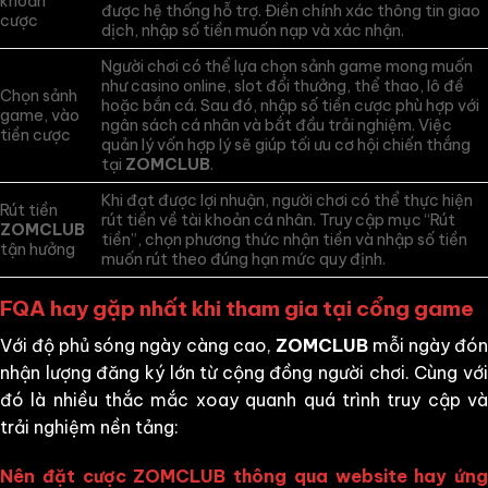
khoản
được hệ thống hỗ trợ. Điền chính xác thông tin giao
cược
dịch, nhập số tiền muốn nạp và xác nhận.
Người chơi có thể lựa chọn sảnh game mong muốn
như casino online, slot đổi thưởng, thể thao, lô đề
Chọn sảnh
hoặc bắn cá. Sau đó, nhập số tiền cược phù hợp với
game, vào
ngân sách cá nhân và bắt đầu trải nghiệm. Việc
tiền cược
quản lý vốn hợp lý sẽ giúp tối ưu cơ hội chiến thắng
tại
ZOMCLUB
.
Khi đạt được lợi nhuận, người chơi có thể thực hiện
Rút tiền
rút tiền về tài khoản cá nhân. Truy cập mục “Rút
ZOMCLUB
tiền”, chọn phương thức nhận tiền và nhập số tiền
tận hưởng
muốn rút theo đúng hạn mức quy định.
FQA hay gặp nhất khi tham gia tại cổng game
Với độ phủ sóng ngày càng cao,
ZOMCLUB
mỗi ngày đó
nhận lượng đăng ký lớn từ cộng đồng người chơi. Cùng với
đó là nhiều thắc mắc xoay quanh quá trình truy cập và
trải nghiệm nền tảng:
Nên đặt cược ZOMCLUB thông qua website hay ứng