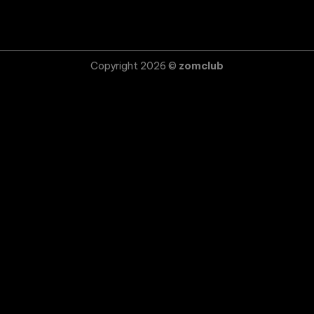
Copyright 2026 ©
zomclub