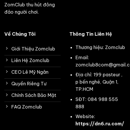
ZomClub thu hút đông
đảo người chơi.
Về Chúng Tôi
Thông Tin Liên Hệ
Thương hiệu: Zomclub
Giới Thiệu Zomclub
Email:
Liên Hệ Zomclub
zomclub8com@gmail.
CEO Lê Mỹ Ngân
Địa chỉ: 199 pasteur ,
p bến nghé, Quận 1,
Quyền Riêng Tư
TP.HCM
Chính Sách Bảo Mật
SĐT: 084 988 555
888
FAQ Zomclub
Website:
https://dn6.ru.com/