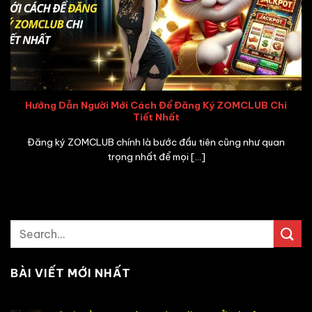
Hướng Dẫn Người Mới Cách Để Đăng Ký ZOMCLUB Chi
Tiết Nhất
Đăng ký ZOMCLUB chính là bước đầu tiên cũng như quan
trọng nhất để mọi [...]
BÀI VIẾT MỚI NHẤT