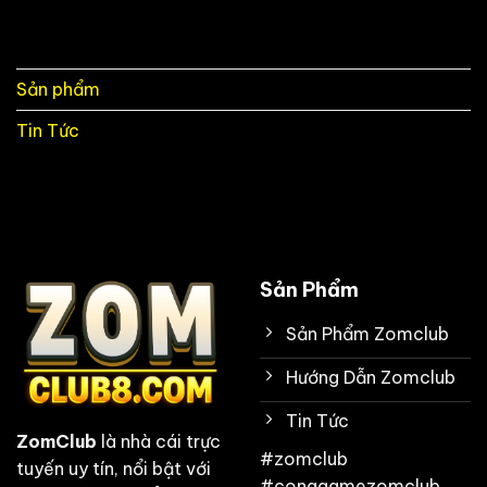
Kèo
Đam
Cược
Mê
Hướng dẫn
Mạnh
Bóng
Trong
Đá
Sản phẩm
Bóng
Đá
Ngày
Tin Tức
Nay
Sản Phẩm
Sản Phẩm Zomclub
Hướng Dẫn Zomclub
Tin Tức
ZomClub
là nhà cái trực
#zomclub
tuyến uy tín, nổi bật với
#conggamezomclub