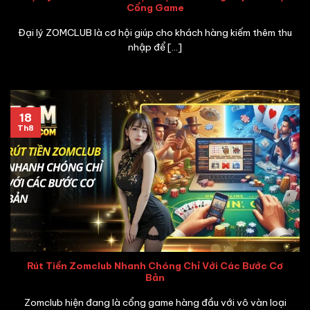
Cổng Game
Đại lý ZOMCLUB là cơ hội giúp cho khách hàng kiếm thêm thu
nhập để [...]
18
Th8
Rút Tiền Zomclub Nhanh Chóng Chỉ Với Các Bước Cơ
Bản
Zomclub hiện đang là cổng game hàng đầu với vô vàn loại