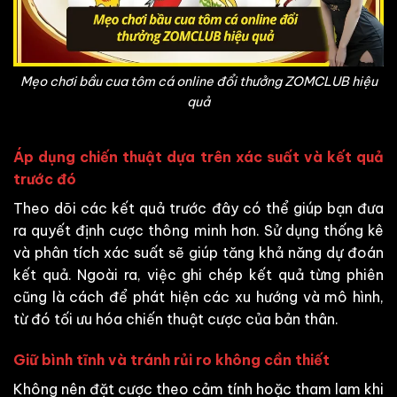
Mẹo chơi bầu cua tôm cá online đổi thưởng ZOMCLUB hiệu
quả
Áp dụng chiến thuật dựa trên xác suất và kết quả
trước đó
Theo dõi các kết quả trước đây có thể giúp bạn đưa
ra quyết định cược thông minh hơn. Sử dụng thống kê
và phân tích xác suất sẽ giúp tăng khả năng dự đoán
kết quả. Ngoài ra, việc ghi chép kết quả từng phiên
cũng là cách để phát hiện các xu hướng và mô hình,
từ đó tối ưu hóa chiến thuật cược của bản thân.
Giữ bình tĩnh và tránh rủi ro không cần thiết
Không nên đặt cược theo cảm tính hoặc tham lam khi