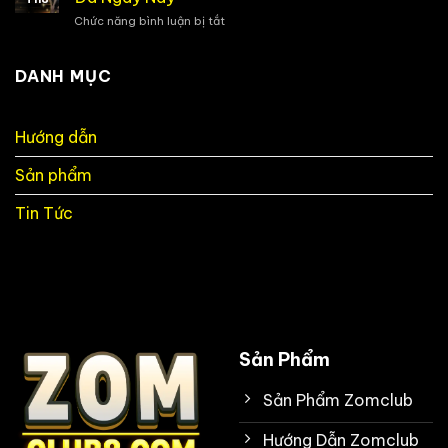
–
Game
Hũ
Chức năng bình luận bị tắt
ở
Cách
Bài
Lớn
Kèo
Chơi
Cần
Chấp
Hay
Bỏ
0.75
DANH MỤC
Cho
Túi
–
Người
Kèo
Đam
Cược
Mê
Hướng dẫn
Mạnh
Bóng
Trong
Đá
Sản phẩm
Bóng
Đá
Ngày
Tin Tức
Nay
Sản Phẩm
Sản Phẩm Zomclub
Hướng Dẫn Zomclub