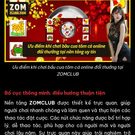
Ưu điểm khi chơi bầu cua tôm cá online đổi thưởng tại
ZOMCLUB
Bố cục thông minh, điều hướng thuận tiện
Nền tảng
ZOMCLUB
được thiết kế trực quan, giúp
người chơi nhanh chóng và làm quen và thực hiện các
thao tác đặt cược. Các nút chức năng được bố trí hợp
lý, dễ thao tác, phù hợp cho cả người mới và người
chơi lâu năm. Sự trực quan này giúp trải nghiệm trở