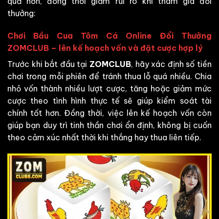
quả hơn, đồng thời giảm rủi ro khi tham gia đổi
thưởng:
Chơi Bầu Cua Tôm Cá Online Đổi Thưởng
ZOMCLUB – lên kế hoạch vốn và đặt cược hợp lý
Trước khi bắt đầu tại
ZOMCLUB
, hãy xác định số tiền
chơi trong mỗi phiên để tránh thua lỗ quá nhiều. Chia
nhỏ vốn thành nhiều lượt cược, tăng hoặc giảm mức
cược theo tình hình thực tế sẽ giúp kiểm soát tài
chính tốt hơn. Đồng thời, việc lên kế hoạch vốn còn
giúp bạn duy trì tinh thần chơi ổn định, không bị cuốn
theo cảm xúc nhất thời khi thắng hay thua liên tiếp.