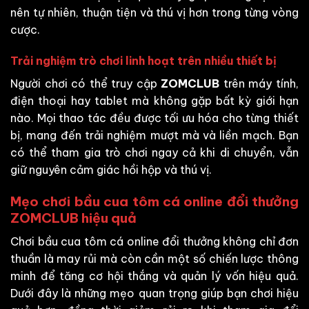
nên tự nhiên, thuận tiện và thú vị hơn trong từng vòng
cược.
Trải nghiệm trò chơi linh hoạt trên nhiều thiết bị
Người chơi có thể truy cập
ZOMCLUB
trên máy tính,
điện thoại hay tablet mà không gặp bất kỳ giới hạn
nào. Mọi thao tác đều được tối ưu hóa cho từng thiết
bị, mang đến trải nghiệm mượt mà và liền mạch. Bạn
có thể tham gia trò chơi ngay cả khi di chuyển, vẫn
giữ nguyên cảm giác hồi hộp và thú vị.
Mẹo chơi bầu cua tôm cá online đổi thưởng
ZOMCLUB hiệu quả
Chơi bầu cua tôm cá online đổi thưởng không chỉ đơn
thuần là may rủi mà còn cần một số chiến lược thông
minh để tăng cơ hội thắng và quản lý vốn hiệu quả.
Dưới đây là những mẹo quan trọng giúp bạn chơi hiệu