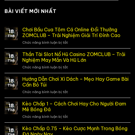
BÀI VIẾT MỚI NHẤT
Chơi Bầu Cua Tôm Cá Online Đổi Thưởng
18
ZOMCLUB – Trải Nghiệm Giải Trí Đỉnh Cao
Th8
Chức năng bình luận bị tắt
ở
Chơi
Bầu
Thần Tài Slot Nổ Hũ Casino ZOMCLUB – Trải
18
Cua
Nghiệm May Mắn Và Hũ Lớn
Th8
Tôm
Chức năng bình luận bị tắt
ở
Cá
Thần
Online
Tài
Hướng Dẫn Chơi Xì Dách – Mẹo Hay Game Bài
Đổi
18
Slot
Thưởng
Cần Bỏ Túi
Th8
Nổ
ZOMCLUB
Chức năng bình luận bị tắt
ở
Hũ
–
Hướng
Casino
Trải
Dẫn
Kèo Chấp 1 – Cách Chơi Hay Cho Người Đam
ZOMCLUB
Nghiệm
18
Chơi
–
Mê Bóng Đá
Giải
Th8
Xì
Trải
Trí
Chức năng bình luận bị tắt
ở
Dách
Nghiệm
Đỉnh
Kèo
–
May
Cao
Chấp
Kèo Chấp 0.75 – Kèo Cược Mạnh Trong Bóng
Mẹo
Mắn
18
1
Hay
Đá Ngày Nay
Và
Th8