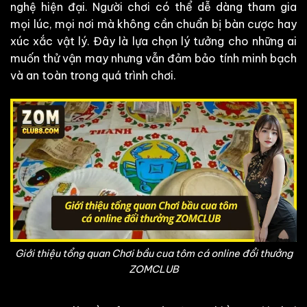
nghệ hiện đại. Người chơi có thể dễ dàng tham gia
mọi lúc, mọi nơi mà không cần chuẩn bị bàn cược hay
xúc xắc vật lý. Đây là lựa chọn lý tưởng cho những ai
muốn thử vận may nhưng vẫn đảm bảo tính minh bạch
và an toàn trong quá trình chơi.
Giới thiệu tổng quan Chơi bầu cua tôm cá online đổi thưởng
ZOMCLUB