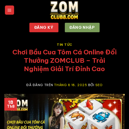
Chuyển
đến
nội
dung
ĐĂNG KÝ
ĐĂNG NHẬP
TIN TỨC
Chơi Bầu Cua Tôm Cá Online Đổi
Thưởng ZOMCLUB – Trải
Nghiệm Giải Trí Đỉnh Cao
ĐÃ ĐĂNG TRÊN
THÁNG 8 18, 2025
BỞI
SEO
18
Th8