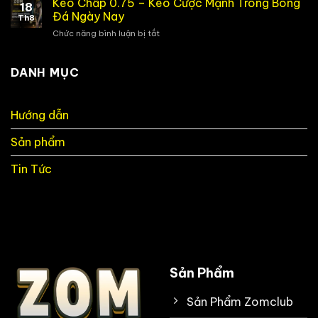
Kèo Chấp 0.75 – Kèo Cược Mạnh Trong Bóng
Mẹo
Mắn
18
1
Hay
Đá Ngày Nay
Và
Th8
–
Game
Hũ
Chức năng bình luận bị tắt
ở
Cách
Bài
Lớn
Kèo
Chơi
Cần
Chấp
Hay
Bỏ
0.75
DANH MỤC
Cho
Túi
–
Người
Kèo
Đam
Cược
Mê
Hướng dẫn
Mạnh
Bóng
Trong
Đá
Sản phẩm
Bóng
Đá
Ngày
Tin Tức
Nay
Sản Phẩm
Sản Phẩm Zomclub