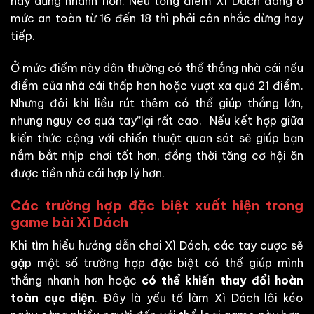
hay dừng nhanh hơn. Nếu tổng điểm Xì Dách đang ở
mức an toàn từ 16 đến 18 thì phải cân nhắc dừng hay
tiếp.
Ở mức điểm này dân thường có thể thắng nhà cái nếu
điểm của nhà cái thấp hơn hoặc vượt xa quá 21 điểm.
Nhưng đôi khi liều rút thêm có thể giúp thắng lớn,
nhưng nguy cơ quá tay”lại rất cao. Nếu kết hợp giữa
kiến thức cộng với chiến thuật quan sát sẽ giúp bạn
nắm bắt nhịp chơi tốt hơn, đồng thời tăng cơ hội ăn
được tiền nhà cái hợp lý hơn.
Các trường hợp đặc biệt xuất hiện trong
game bài Xì Dách
Khi tìm hiểu hướng dẫn chơi Xì Dách, các tay cược sẽ
gặp một số trường hợp đặc biệt có thể giúp mình
thắng nhanh hơn hoặc
có thể khiến thay đổi hoàn
toàn cục diện
. Đây là yếu tố làm Xì Dách lôi kéo