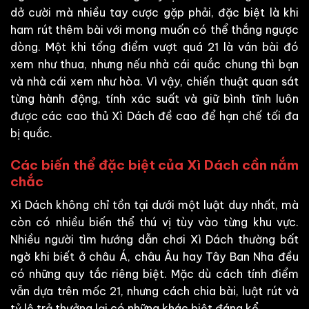
dở cười mà nhiều tay cược gặp phải, đặc biệt là khi
ham rút thêm bài với mong muốn có thể thắng ngược
dòng. Một khi tổng điểm vượt quá 21 là ván bài đó
xem như thua, nhưng nếu nhà cái quắc chung thì bạn
và nhà cái xem như hòa. Vì vậy, chiến thuật quan sát
từng hành động, tính xác suất và giữ bình tĩnh luôn
được các cao thủ Xì Dách đề cao để hạn chế tối đa
bị quắc.
Các biến thể đặc biệt của Xì Dách cần nắm
chắc
Xì Dách không chỉ tồn tại dưới một luật duy nhất, mà
còn có nhiều biến thể thú vị tùy vào từng khu vực.
Nhiều người tìm hướng dẫn chơi Xì Dách thường bất
ngờ khi biết ở châu Á, châu Âu hay Tây Ban Nha đều
có những quy tắc riêng biệt. Mặc dù cách tính điểm
vẫn dựa trên mốc 21, nhưng cách chia bài, luật rút và
tỷ lệ trả thưởng lại có những khác biệt đáng kể.