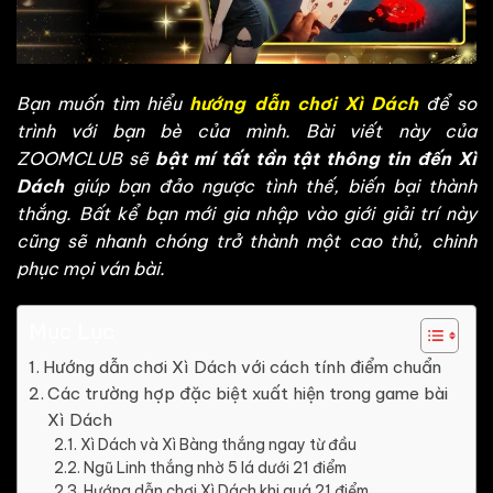
Bạn muốn tìm hiểu
hướng dẫn chơi Xì Dách
để so
trình với bạn bè của mình. Bài viết này của
ZOOMCLUB sẽ
bật mí tất tần tật thông tin đến Xì
Dách
giúp bạn đảo ngược tình thế, biến bại thành
thắng. Bất kể bạn mới gia nhập vào giới giải trí này
cũng sẽ nhanh chóng trở thành một cao thủ, chinh
phục mọi ván bài.
Mục Lục
Hướng dẫn chơi Xì Dách với cách tính điểm chuẩn
Các trường hợp đặc biệt xuất hiện trong game bài
Xì Dách
Xì Dách và Xì Bàng thắng ngay từ đầu
Ngũ Linh thắng nhờ 5 lá dưới 21 điểm
Hướng dẫn chơi Xì Dách khi quá 21 điểm