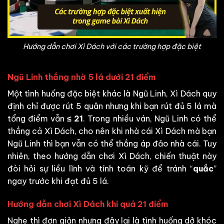
Hướng dẫn chơi Xì Dách với các trường hợp đặc biệt
Ngũ Linh thắng nhờ 5 lá dưới 21 điểm
Một tình huống đặc biệt khác là Ngũ Linh, Xì Dách quy
định chỉ được rút 5 quân nhưng khi bạn rút đủ 5 lá mà
tổng điểm vẫn
≤ 21
. Trong nhiều ván, Ngũ Linh có thể
thắng cả Xì Dách, cho nên khi nhà cái Xì Dách mà bạn
Ngũ Linh thì bạn vẫn có thể thắng áp đảo nhà cái. Tuy
nhiên, theo hướng dẫn chơi Xì Dách, chiến thuật này
đòi hỏi sự liều lĩnh và tính toán kỹ để tránh “
quắc
”
ngay trước khi đạt đủ 5 lá.
Hướng dẫn chơi Xì Dách khi quá 21 điểm
Nghe thì đơn giản nhưng đây lại là tình huống dở khóc