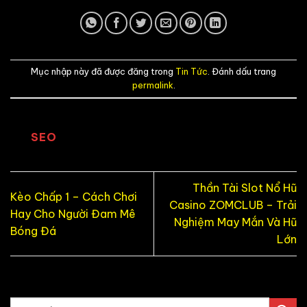
Mục nhập này đã được đăng trong
Tin Tức
. Đánh dấu trang
permalink
.
SEO
Thần Tài Slot Nổ Hũ
Kèo Chấp 1 – Cách Chơi
Casino ZOMCLUB – Trải
Hay Cho Người Đam Mê
Nghiệm May Mắn Và Hũ
Bóng Đá
Lớn