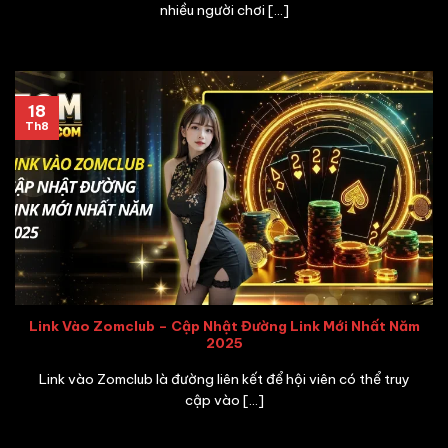
nhiều người chơi [...]
18
Th8
Link Vào Zomclub – Cập Nhật Đường Link Mới Nhất Năm
2025
Link vào Zomclub là đường liên kết để hội viên có thể truy
cập vào [...]