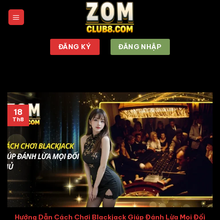
Chuyển
đến
nội
dung
ĐĂNG KÝ
ĐĂNG NHẬP
18
Th8
Hướng Dẫn Cách Chơi Blackjack Giúp Đánh Lừa Mọi Đối