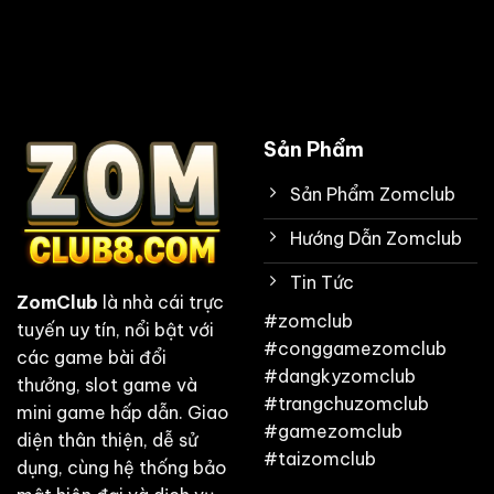
Nay
Sản Phẩm
Sản Phẩm Zomclub
Hướng Dẫn Zomclub
Tin Tức
ZomClub
là nhà cái trực
#zomclub
tuyến uy tín, nổi bật với
#conggamezomclub
các game bài đổi
#dangkyzomclub
thưởng, slot game và
#trangchuzomclub
mini game hấp dẫn. Giao
#gamezomclub
diện thân thiện, dễ sử
#taizomclub
dụng, cùng hệ thống bảo