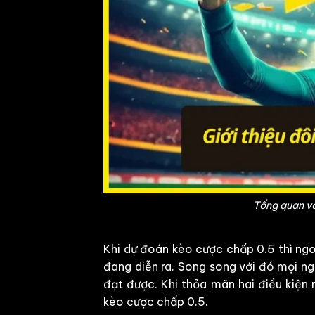
Tổng quan và
Khi dự đoán kèo cược chấp 0.5 thì ngo
đang diễn ra. Song song với đó mọi n
đạt được. Khi thỏa mãn hai điều kiện 
kèo cược chấp 0.5.