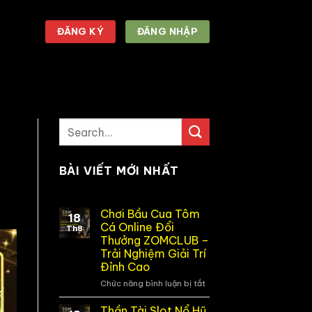
ĐĂNG KÝ
ĐĂNG NHẬP
BÀI VIẾT MỚI NHẤT
Chơi Bầu Cua Tôm
18
Cá Online Đổi
Th8
Thưởng ZOMCLUB –
Trải Nghiệm Giải Trí
Đỉnh Cao
Chức năng bình luận bị tắt
ở
Chơi
Bầu
Thần Tài Slot Nổ Hũ