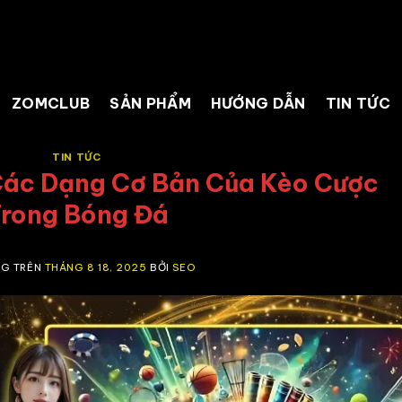
ZOMCLUB
SẢN PHẨM
HƯỚNG DẪN
TIN TỨC
TIN TỨC
Các Dạng Cơ Bản Của Kèo Cược
rong Bóng Đá
NG TRÊN
THÁNG 8 18, 2025
BỞI
SEO