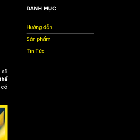
Người
Chấp
Đam
0.75
DANH MỤC
Mê
–
Bóng
Kèo
Đá
Cược
Hướng dẫn
Mạnh
Trong
Sản phẩm
Bóng
Đá
Ngày
Tin Tức
Nay
 sẽ
thể
 có