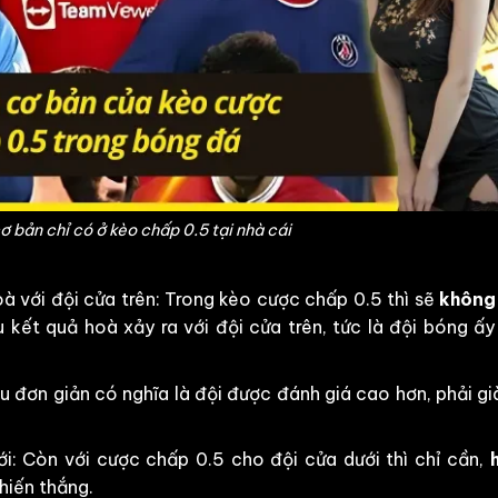
ơ bản chỉ có ở kèo chấp 0.5 tại nhà cái
 với đội cửa trên: Trong kèo cược chấp 0.5 thì sẽ
không
u kết quả hoà xảy ra với đội cửa trên, tức là đội bóng ấy
u đơn giản có nghĩa là đội được đánh giá cao hơn, phải gi
i: Còn với cược chấp 0.5 cho đội cửa dưới thì chỉ cần,
hiến thắng.