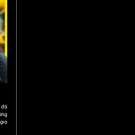
 đá
ang
gia