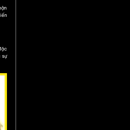
nhận
iến
đặc
 sự