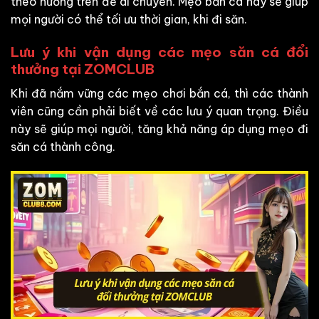
theo hướng trên để di chuyển. Mẹo bắn cá này sẽ giúp
mọi người có thể tối ưu thời gian, khi đi săn.
Lưu ý khi vận dụng các mẹo săn cá đổi
thưởng tại ZOMCLUB
Khi đã nắm vững các mẹo chơi bắn cá, thì các thành
viên cũng cần phải biết về các lưu ý quan trọng. Điều
này sẽ giúp mọi người, tăng khả năng áp dụng mẹo đi
săn cá thành công.