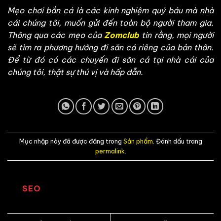
Mẹo chơi bắn cá là các kinh nghiệm quý báu mà nhà
cái chúng tôi, muốn gửi đến toàn bộ người tham gia.
Thông qua các mẹo của
Zomclub
tin rằng, mọi người
sẽ tìm ra phương hướng đi săn cá riêng của bản thân.
Để từ đó có các chuyến đi săn cá tại nhà cái của
chúng tôi, thật sự thú vị và hấp dẫn.
Mục nhập này đã được đăng trong
Sản phẩm
. Đánh dấu trang
permalink
.
SEO