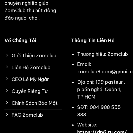
chuyên nghiệp giúp
ZomClub thu hút đông
đảo người chơi.
Về Chúng Tôi
Thông Tin Liên Hệ
Thương hiệu: Zomclub
Giới Thiệu Zomclub
Email:
Liên Hệ Zomclub
zomclub8com@gmail.
CEO Lê Mỹ Ngân
Địa chỉ: 199 pasteur ,
p bến nghé, Quận 1,
Quyền Riêng Tư
TP.HCM
Chính Sách Bảo Mật
SĐT: 084 988 555
888
FAQ Zomclub
Website:
https://dn6.ru.com/