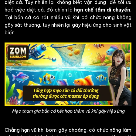
diệt cá. Tuy nhiên lại không biết vận dụng để tối ưu
hoá việc diệt cá, đó chính là
hạn chế tầm di chuyển
.
Tại bắn cá có rất nhiều vũ khí có chức năng không
gây sát thương, tuy nhiên lại gây hiệu ứng cho sinh vật
biển.
Mẹo tham gia bắn cá kết hợp thêm vũ khí gây hiệu ứng
Chẳng hạn vũ khí bom gây choáng, có chức năng làm